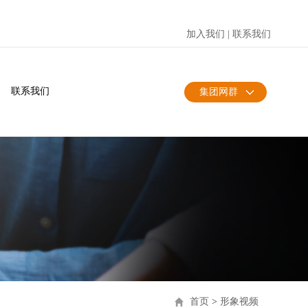
加入我们
|
联系我们
联系我们
集团网群
首页
>
形象视频