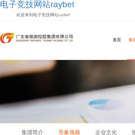
电子竞技网站raybet
欢迎来到电子竞技网站raybet!
首页
集
集团简介
形象视频
企业文化