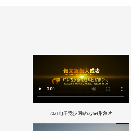
2021电子竞技网站raybet形象片